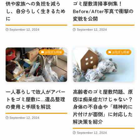
供や家族への負担を減ら
ゴミ屋敷清掃事例集！
し、自分らしく生きるため
Before/After写真で衝撃の
に
変貌を公開
September 12, 2024
September 12, 2024
お役立ち情報
お役立ち情報
一人暮らしで故人がアパー
高齢者のゴミ屋敷問題、原
トをゴミ屋敷に…遺品整理
因は痴呆症だけじゃない？
の費用と手順を解説
身体の不自由や「精神的に
片付けが面倒」に対応した
September 12, 2024
解決策を紹介
September 12, 2024